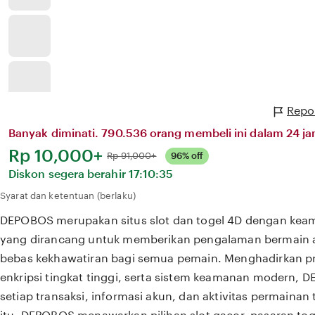
Repo
Banyak diminati. 790.536 orang membeli ini dalam 24 jam
Harga:
Rp 10,000+
Normal:
Rp 91,000+
96% off
Diskon segera berahir
17:10:35
Syarat dan ketentuan (berlaku)
DEPOBOS merupakan situs slot dan togel 4D dengan kea
yang dirancang untuk memberikan pengalaman bermain
bebas kekhawatiran bagi semua pemain. Menghadirkan pro
enkripsi tingkat tinggi, serta sistem keamanan modern,
setiap transaksi, informasi akun, dan aktivitas permainan 