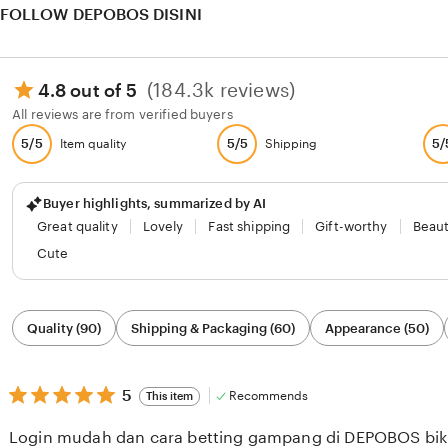
FOLLOW DEPOBOS DISINI
(184.3k reviews)
4.8 out of 5
All reviews are from verified buyers
5/5
5/5
5/
Item quality
Shipping
Buyer highlights, summarized by AI
Great quality
Lovely
Fast shipping
Gift-worthy
Beaut
Cute
Filter
Quality (90)
Shipping & Packaging (60)
Appearance (50)
by
category
5
5
Recommends
This item
out
of
Login mudah dan cara betting gampang di DEPOBOS bik
5