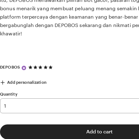
itu, DEPOBOS menawarkan pilihan slot gacor, pasaran tog
bonus menarik yang membuat peluang menang semakin be
platform terpercaya dengan keamanan yang benar-benar
bergabunglah dengan DEPOBOS sekarang dan nikmati pe
khawatir!
5
DEPOBOS
o
Add personalization
u
t
Quantity
o
f
5
s
Add to cart
t