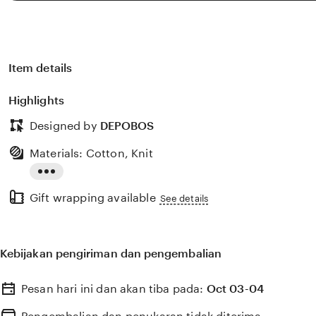
a
r
s
Item details
Highlights
Designed by
DEPOBOS
Materials: Cotton, Knit
Read
Gift wrapping available
the
See details
full
description
Kebijakan pengiriman dan pengembalian
Pesan hari ini dan akan tiba pada:
Oct 03-04