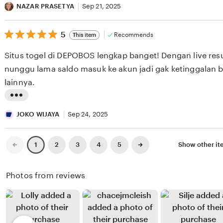
B
e
i
NAZAR PRASETYA
Sep 21, 2025
U
v
s
D
i
5
t
5
Recommends
This item
out
I
e
i
of
Situs togel di DEPOBOS lengkap banget! Dengan live resu
5
M
w
n
stars
nunggu lama saldo masuk ke akun jadi gak ketinggalan 
A
b
g
lainnya.
N
y
r
M
e
L
U
v
i
JOKO WIJAYA
Sep 24, 2025
H
i
s
A
e
t
Previous
Next
2
3
4
5
Show other i
1
page
page
M
w
i
M
b
n
Photos from reviews
A
y
g
D
N
r
S
A
e
A
Z
v