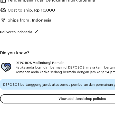
Pengembalian dan penukaran tidak diterima
Cost to ship:
Rp
10,000
Ships from:
Indonesia
Deliver to Indonesia
Did you know?
DEPOBOS Melindungi Pemain
Ketika anda login dan bermain di DEPOBOS, maka kami berta
kemanan anda ketika sedang bermain dengan jam kerja 24 jam
DEPOBOS bertanggung jawab atas semua pembelian dan permainan y
View additional shop policies