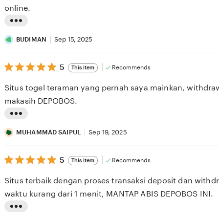
stars
online.
L
i
BUDIMAN
Sep 15, 2025
s
5
t
5
Recommends
This item
out
i
of
Situs togel teraman yang pernah saya mainkan, withdraw
5
n
stars
makasih DEPOBOS.
g
r
L
e
i
MUHAMMAD SAIPUL
Sep 19, 2025
v
s
i
5
t
5
Recommends
This item
out
e
i
of
Situs terbaik dengan proses transaksi deposit dan withd
5
w
n
stars
waktu kurang dari 1 menit, MANTAP ABIS DEPOBOS INI.
b
g
y
r
L